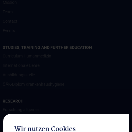
Mission
Team
Contact
Events
STUDIES, TRAINING AND FURTHER EDUCATION
Curriculum Humanmedizin
Internationale Lehre
Ausbildungsstelle
ÖÄK-Diplom Krankenhaushygiene
RESEARCH
Forschung allgemein
Nationales Referenzzentrum für Gesundheitssystem-assoziierte
Infektionen und Krankenhaushygiene (NRZ HAI und KHH)
Wir nutzen Cookies