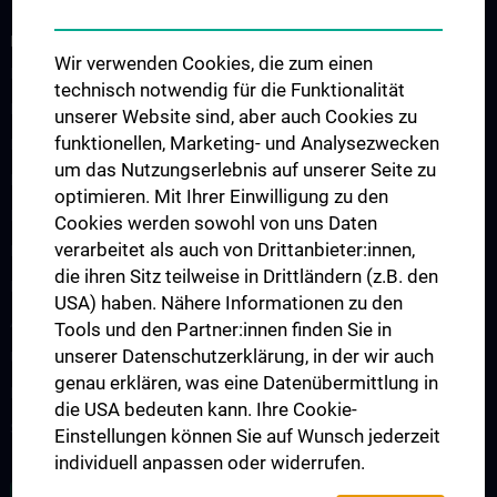
INFORMATION FOR MEDICAL PROFESSIONALS
Wir verwenden Cookies, die zum einen
For patients
technisch notwendig für die Funktionalität
Krankenhausinfektionen
unserer Website sind, aber auch Cookies zu
funktionellen, Marketing- und Analysezwecken
Hygienekontaktpersonen
um das Nutzungserlebnis auf unserer Seite zu
Medizinprodukte
optimieren. Mit Ihrer Einwilligung zu den
Meldepflichtige Krankheiten
Cookies werden sowohl von uns Daten
verarbeitet als auch von Drittanbieter:innen,
Hygiene- & Desinfektionspläne
die ihren Sitz teilweise in Drittländern (z.B. den
Hygienebegehungen
USA) haben. Nähere Informationen zu den
Ausbruchssituation
Tools und den Partner:innen finden Sie in
unserer Datenschutzerklärung, in der wir auch
Umgebungsuntersuchungen
genau erklären, was eine Datenübermittlung in
Neu-, Zu- und Umbauten
die USA bedeuten kann. Ihre Cookie-
Schulungen & Personalentwicklung
Einstellungen können Sie auf Wunsch jederzeit
individuell anpassen oder widerrufen.