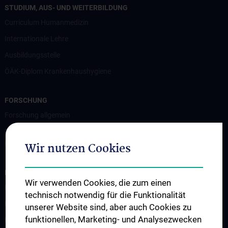
STUDIUM, AUS- UND WEITERBILDUNG
Curriculum Humanmedizin
Internationale Lehre
Ausbildungsstelle
ÖÄK-Diplom Krankenhaushygiene
FORSCHUNG
Forschung allgemein
Nationales Referenzzentrum für Gesundheitssystem-assoziierte
Infektionen und Krankenhaushygiene (NRZ HAI und KHH)
Wir nutzen Cookies
INFORMATIONEN FÜR MEDIZINISCHES FACHPERSONAL
Wir verwenden Cookies, die zum einen
Hygienemappe
technisch notwendig für die Funktionalität
Krankenhausinfektionen
unserer Website sind, aber auch Cookies zu
funktionellen, Marketing- und Analysezwecken
Hygienekontaktpersonen