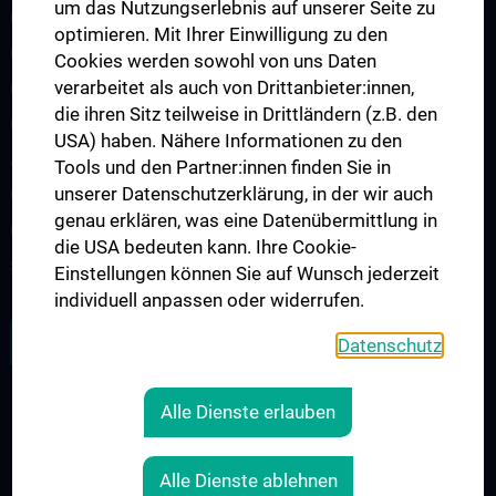
um das Nutzungserlebnis auf unserer Seite zu
Medizinprodukte
optimieren. Mit Ihrer Einwilligung zu den
Meldepflichtige Krankheiten
Cookies werden sowohl von uns Daten
verarbeitet als auch von Drittanbieter:innen,
Hygiene- & Desinfektionspläne
die ihren Sitz teilweise in Drittländern (z.B. den
Hygienebegehungen
USA) haben. Nähere Informationen zu den
Ausbruchssituation
Tools und den Partner:innen finden Sie in
unserer Datenschutzerklärung, in der wir auch
Umgebungsuntersuchungen
genau erklären, was eine Datenübermittlung in
Neu-, Zu- und Umbauten
die USA bedeuten kann. Ihre Cookie-
Schulungen & Personalentwicklung
Einstellungen können Sie auf Wunsch jederzeit
individuell anpassen oder widerrufen.
ZU DEN OFFENEN STELLEN
Datenschutz
Alle Dienste erlauben
RECHTLICHES
KONTAKT
Alle Dienste ablehnen
COOKIE-EINSTELLUNGEN