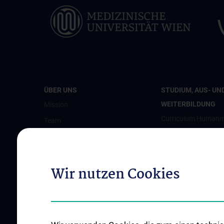
ÜBER UNS
STUDIUM, AUS- UN
WEITERBILDUNG
Mission
Curriculum Humanm
Team
Internationale Lehre
Kontakt
Ausbildungsstelle
Events
ÖÄK-Diplom
Wir nutzen Cookies
Krankenhaushygien