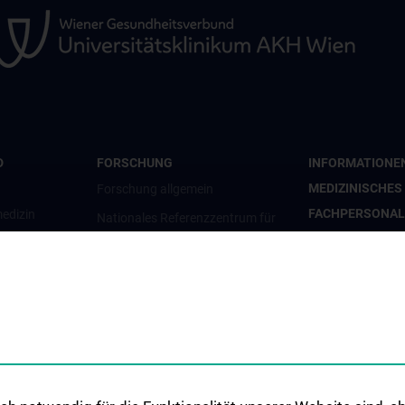
D
FORSCHUNG
INFORMATIONE
MEDIZINISCHES
Forschung allgemein
FACHPERSONAL
edizin
Nationales Referenzzentrum für
Gesundheitssystem-assoziierte
Hygienemappe
Infektionen und
Krankenhausinfe
Krankenhaushygiene (NRZ HAI
Hygienekontaktp
und KHH)
e
Medizinprodukte
Meldepflichtige 
Hygiene- & Desin