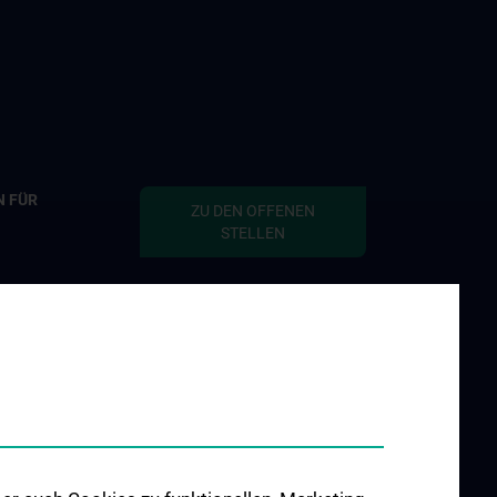
N FÜR
ZU DEN OFFENEN
STELLEN
ktionen
ersonen
Krankheiten
fektionspläne