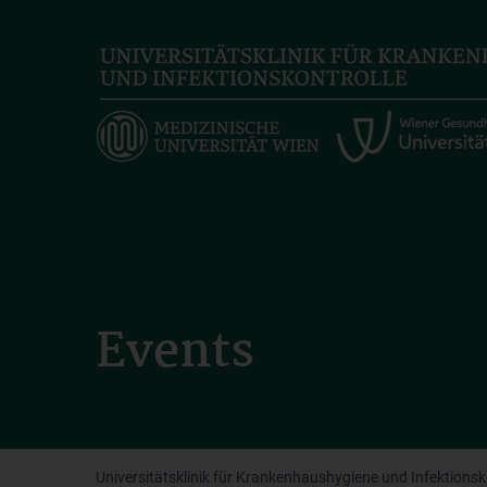
Skip
to
main
content
Events
Universitätsklinik für Krankenhaushygiene und Infektionsk