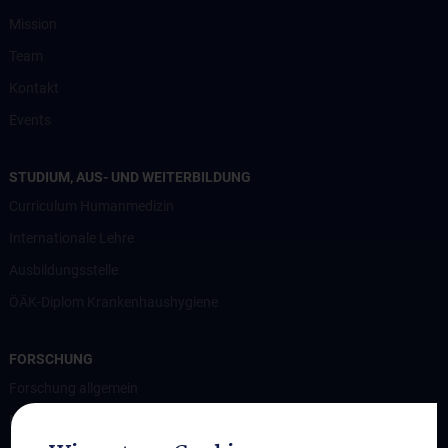
Mission
Team
Kontakt
Events
STUDIUM, AUS- UND WEITERBILDUNG
Curriculum Humanmedizin
Internationale Lehre
Ausbildungsstelle
ÖÄK-Diplom Krankenhaushygiene
FORSCHUNG
Forschung allgemein
Nationales Referenzzentrum für Gesundheitssystem-assoziierte
Infektionen und Krankenhaushygiene (NRZ HAI und KHH)