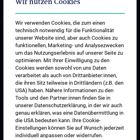
Wir nutzen Cookies
INFORMATIONEN FÜR MEDIZINISCHES FACHPERSONAL
Wir verwenden Cookies, die zum einen
Hygienemappe
technisch notwendig für die Funktionalität
Krankenhausinfektionen
unserer Website sind, aber auch Cookies zu
funktionellen, Marketing- und Analysezwecken
Hygienekontaktpersonen
um das Nutzungserlebnis auf unserer Seite zu
Medizinprodukte
optimieren. Mit Ihrer Einwilligung zu den
Meldepflichtige Krankheiten
Cookies werden sowohl von uns Daten
verarbeitet als auch von Drittanbieter:innen,
Hygiene- & Desinfektionspläne
die ihren Sitz teilweise in Drittländern (z.B. den
Hygienebegehungen
USA) haben. Nähere Informationen zu den
Ausbruchssituation
Tools und den Partner:innen finden Sie in
unserer Datenschutzerklärung, in der wir auch
Umgebungsuntersuchungen
genau erklären, was eine Datenübermittlung in
Neu-, Zu- und Umbauten
die USA bedeuten kann. Ihre Cookie-
Schulungen & Personalentwicklung
Einstellungen können Sie auf Wunsch jederzeit
individuell anpassen oder widerrufen.